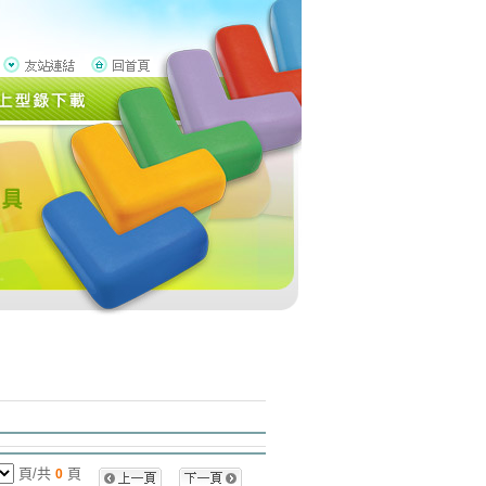
頁/共
頁
0