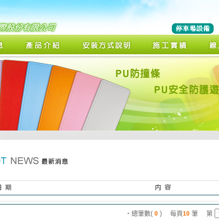
‧總筆數(
) 每頁
筆 第
0
10